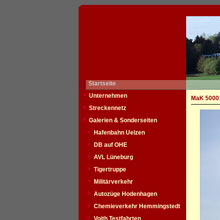
Startseite
Unternehmen
MaK 50001
Streckennetz
Galerien & Sonderseiten
Hafenbahn Uelzen
DB auf OHE
AVL Lüneburg
Tigertruppe
Militärverkehr
Autozüge Hodenhagen
Chemieverkehr Hemmingstedt
Voith Testfahrten