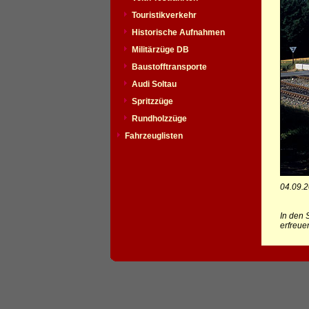
Touristikverkehr
Historische Aufnahmen
Militärzüge DB
Baustofftransporte
Audi Soltau
Spritzzüge
Rundholzzüge
Fahrzeuglisten
04.09.
In den 
erfreue