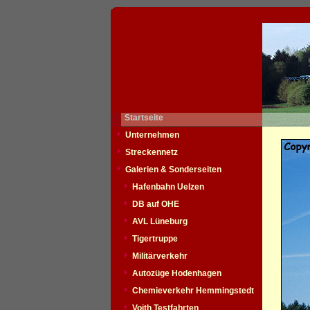
Startseite
Unternehmen
Streckennetz
Galerien & Sonderseiten
Hafenbahn Uelzen
DB auf OHE
AVL Lüneburg
Tigertruppe
Militärverkehr
Autozüge Hodenhagen
Chemieverkehr Hemmingstedt
Voith Testfahrten