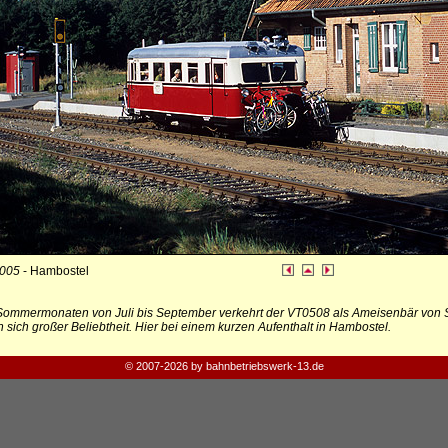
2005
- Hambostel
Sommermonaten von Juli bis September verkehrt der VT0508 als Ameisenbär von S
n sich großer Beliebtheit. Hier bei einem kurzen Aufenthalt in Hambostel.
© 2007-2026 by bahnbetriebswerk-13.de