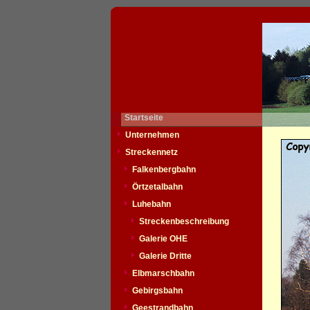
Startseite
Unternehmen
Streckennetz
Falkenbergbahn
Örtzetalbahn
Luhebahn
Streckenbeschreibung
Galerie OHE
Galerie Dritte
Elbmarschbahn
Gebirgsbahn
Geestrandbahn