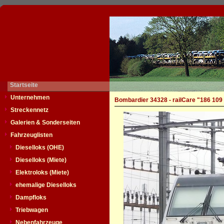
Startseite
Unternehmen
Bombardier 34328 - railCare "186 109
Streckennetz
Galerien & Sonderseiten
Fahrzeuglisten
Dieselloks (OHE)
Dieselloks (Miete)
Elektroloks (Miete)
ehemalige Dieselloks
Dampfloks
Triebwagen
Nebenfahrzeuge