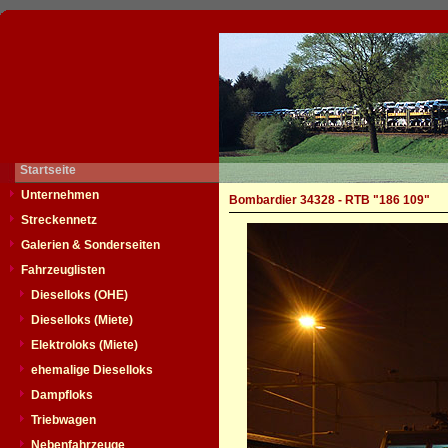
Startseite
Unternehmen
Bombardier 34328 - RTB "186 109"
Streckennetz
Galerien & Sonderseiten
Fahrzeuglisten
Dieselloks (OHE)
Dieselloks (Miete)
Elektroloks (Miete)
ehemalige Dieselloks
Dampfloks
Triebwagen
Nebenfahrzeuge