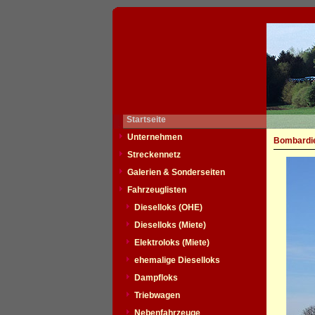
Startseite
Unternehmen
Bombardie
Streckennetz
Galerien & Sonderseiten
Fahrzeuglisten
Dieselloks (OHE)
Dieselloks (Miete)
Elektroloks (Miete)
ehemalige Dieselloks
Dampfloks
Triebwagen
Nebenfahrzeuge