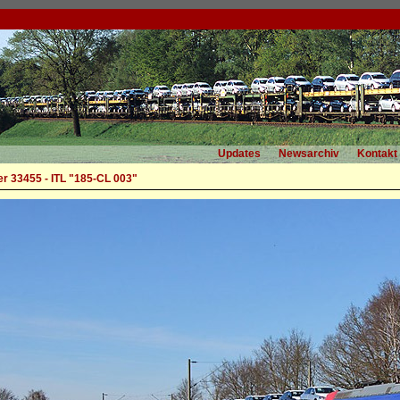
Updates
Newsarchiv
Kontakt
r 33455 - ITL "185-CL 003"