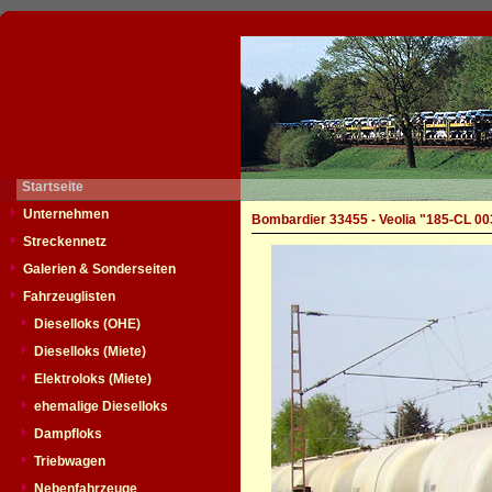
Startseite
Unternehmen
Bombardier 33455 - Veolia "185-CL 00
Streckennetz
Galerien & Sonderseiten
Fahrzeuglisten
Dieselloks (OHE)
Dieselloks (Miete)
Elektroloks (Miete)
ehemalige Dieselloks
Dampfloks
Triebwagen
Nebenfahrzeuge