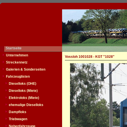
Startseite
Unternehmen
Vossloh 1001028 - KGT "1028"
Streckennetz
Galerien & Sonderseiten
Fahrzeuglisten
Dieselloks (OHE)
Dieselloks (Miete)
Elektroloks (Miete)
ehemalige Dieselloks
Dampfloks
Triebwagen
Nebenfahrzeuge