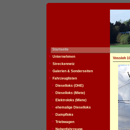
Startseite
Unternehmen
Vossloh 1
Streckennetz
Galerien & Sonderseiten
Fahrzeuglisten
Dieselloks (OHE)
Dieselloks (Miete)
Elektroloks (Miete)
ehemalige Dieselloks
Dampfloks
Triebwagen
Nebenfahrzeuge