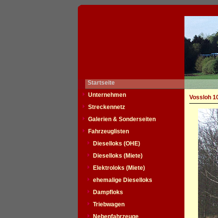
Startseite
Unternehmen
Vossloh 1
Streckennetz
Galerien & Sonderseiten
Fahrzeuglisten
Dieselloks (OHE)
Dieselloks (Miete)
Elektroloks (Miete)
ehemalige Dieselloks
Dampfloks
Triebwagen
Nebenfahrzeuge