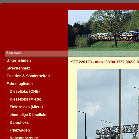
Startseite
Unternehmen
SFT 220120 - mkb "98 80 3352 002-0 
Streckennetz
Galerien & Sonderseiten
Fahrzeuglisten
Dieselloks (OHE)
Dieselloks (Miete)
Elektroloks (Miete)
ehemalige Dieselloks
Dampfloks
Triebwagen
Nebenfahrzeuge