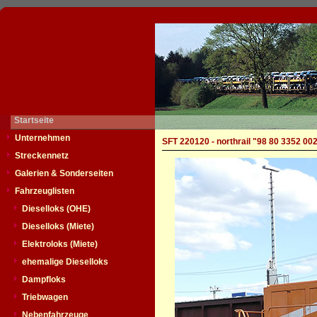
Startseite
Unternehmen
SFT 220120 - northrail "98 80 3352 00
Streckennetz
Galerien & Sonderseiten
Fahrzeuglisten
Dieselloks (OHE)
Dieselloks (Miete)
Elektroloks (Miete)
ehemalige Dieselloks
Dampfloks
Triebwagen
Nebenfahrzeuge