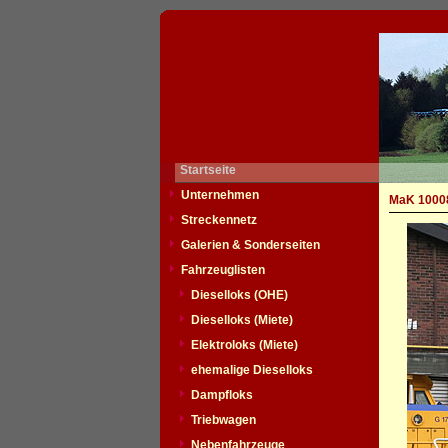
Startseite
Unternehmen
MaK 10008
Streckennetz
Galerien & Sonderseiten
Fahrzeuglisten
Dieselloks (OHE)
Dieselloks (Miete)
Elektroloks (Miete)
ehemalige Dieselloks
Dampfloks
Triebwagen
Nebenfahrzeuge