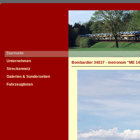
Startseite
Unternehmen
Bombardier 34037 - metronom "ME 14
Streckennetz
Galerien & Sonderseiten
Fahrzeuglisten