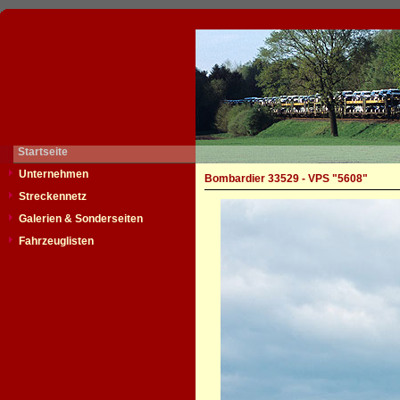
Startseite
Unternehmen
Bombardier 33529 - VPS "5608"
Streckennetz
Galerien & Sonderseiten
Fahrzeuglisten