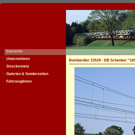
Startseite
Unternehmen
Bombardier 33529 - DB Schenker "18
Streckennetz
Galerien & Sonderseiten
Fahrzeuglisten