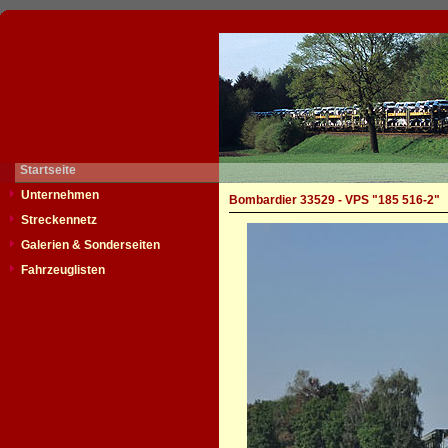
Startseite
Unternehmen
Bombardier 33529 - VPS "185 516-2"
Streckennetz
Galerien & Sonderseiten
Fahrzeuglisten