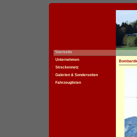
Startseite
Unternehmen
Bombardie
Streckennetz
Galerien & Sonderseiten
Fahrzeuglisten