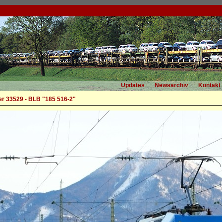
Updates
Newsarchiv
Kontakt
r 33529 - BLB "185 516-2"