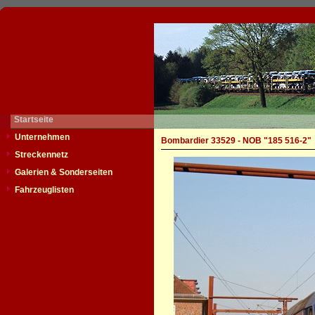
Startseite
Unternehmen
Bombardier 33529 - NOB "185 516-2"
Streckennetz
Galerien & Sonderseiten
Fahrzeuglisten