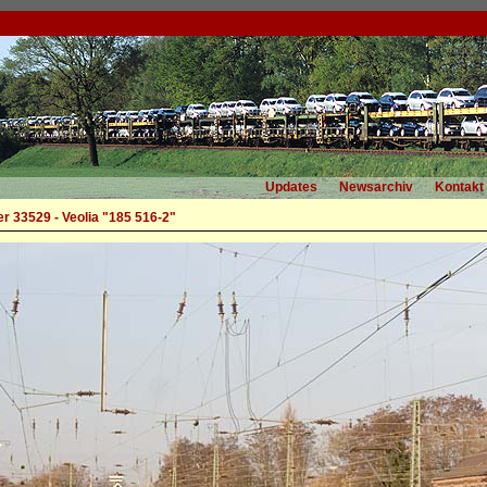
Updates
Newsarchiv
Kontakt
r 33529 - Veolia "185 516-2"