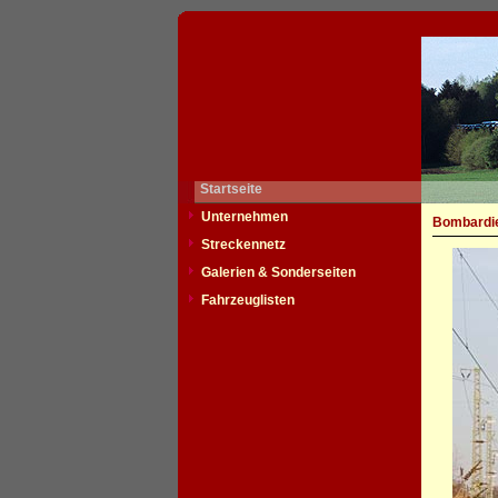
Startseite
Unternehmen
Bombardie
Streckennetz
Galerien & Sonderseiten
Fahrzeuglisten