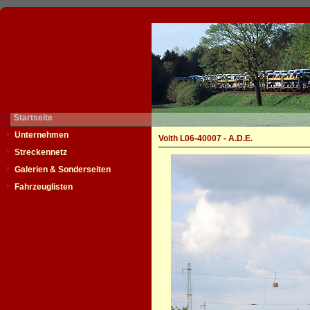
Startseite
Unternehmen
Voith L06-40007 - A.D.E.
Streckennetz
Galerien & Sonderseiten
Fahrzeuglisten