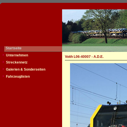
Startseite
Unternehmen
Voith L06-40007 - A.D.E.
Streckennetz
Galerien & Sonderseiten
Fahrzeuglisten