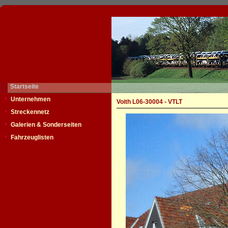
Startseite
Unternehmen
Voith L06-30004 - VTLT
Streckennetz
Galerien & Sonderseiten
Fahrzeuglisten