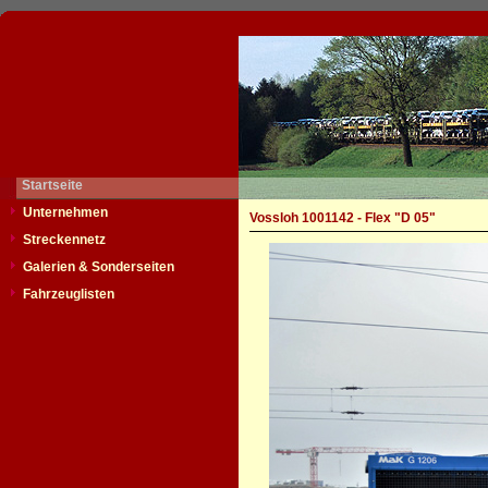
Startseite
Unternehmen
Vossloh 1001142 - Flex "D 05"
Streckennetz
Galerien & Sonderseiten
Fahrzeuglisten