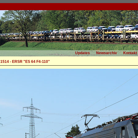
Updates
Newsarchiv
Kontakt
1514 - ERSR "ES 64 F4-110"