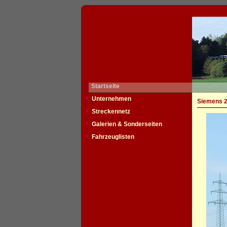
Startseite
Unternehmen
Siemens 2
Streckennetz
Galerien & Sonderseiten
Fahrzeuglisten