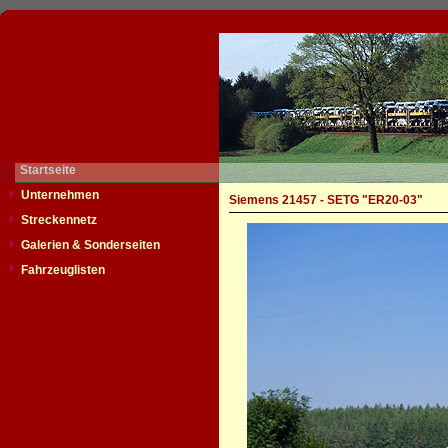
Startseite
Unternehmen
Siemens 21457 - SETG "ER20-03"
Streckennetz
Galerien & Sonderseiten
Fahrzeuglisten