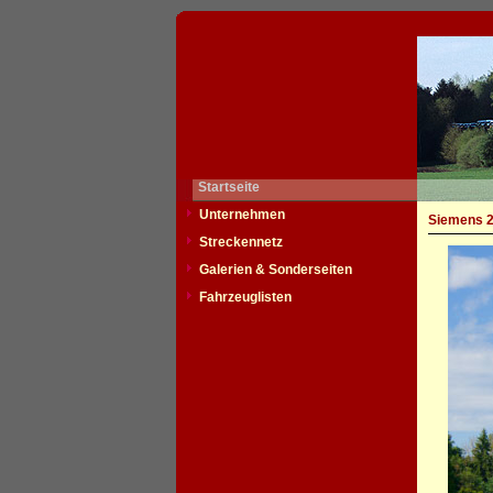
Startseite
Unternehmen
Siemens 2
Streckennetz
Galerien & Sonderseiten
Fahrzeuglisten