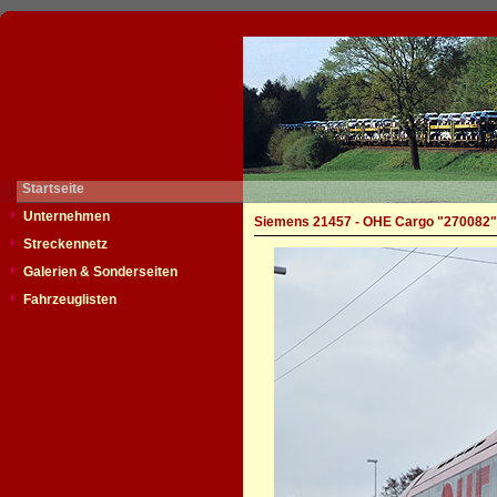
Startseite
Unternehmen
Siemens 21457 - OHE Cargo "270082"
Streckennetz
Galerien & Sonderseiten
Fahrzeuglisten