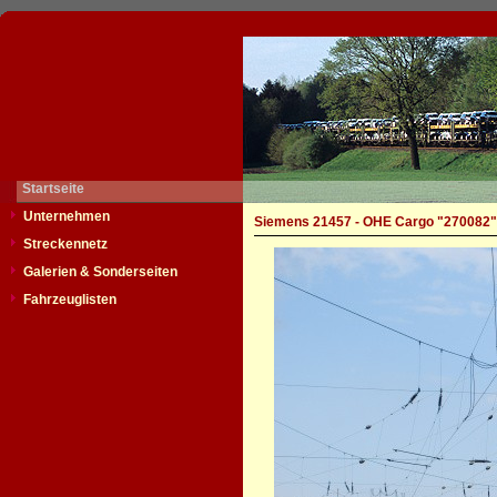
Startseite
Unternehmen
Siemens 21457 - OHE Cargo "270082"
Streckennetz
Galerien & Sonderseiten
Fahrzeuglisten