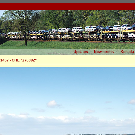
Updates
Newsarchiv
Kontakt
1457 - OHE "270082"