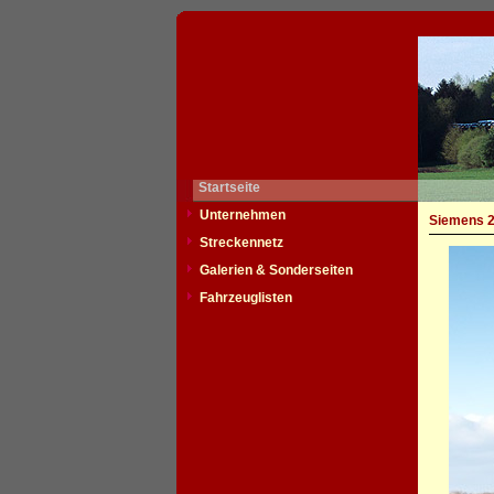
Startseite
Unternehmen
Siemens 2
Streckennetz
Galerien & Sonderseiten
Fahrzeuglisten