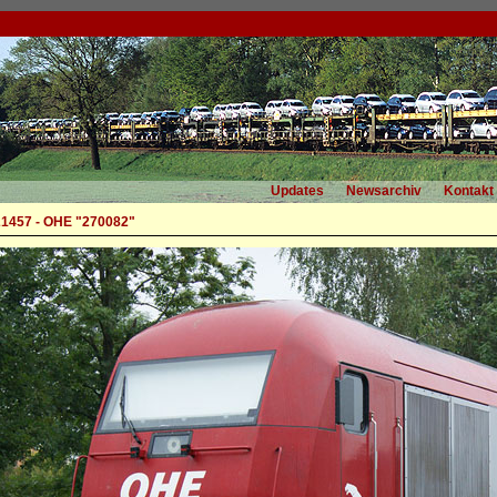
Updates
Newsarchiv
Kontakt
1457 - OHE "270082"