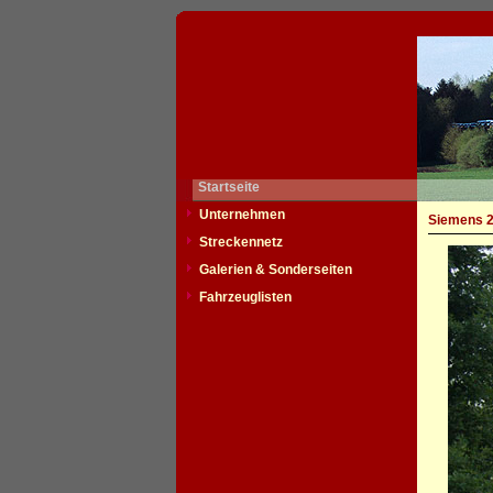
Startseite
Unternehmen
Siemens 2
Streckennetz
Galerien & Sonderseiten
Fahrzeuglisten