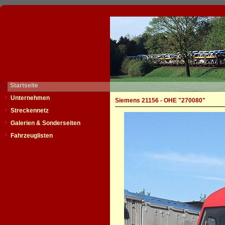
Startseite
Unternehmen
Siemens 21156 - OHE "270080"
Streckennetz
Galerien & Sonderseiten
Fahrzeuglisten