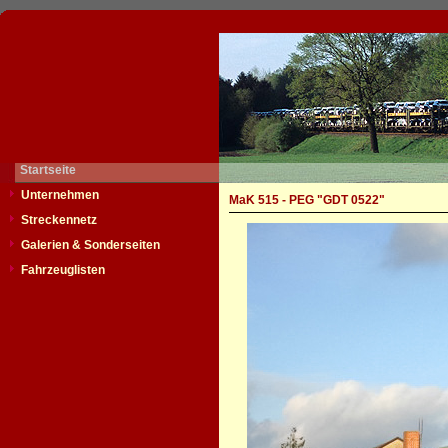
Startseite
Unternehmen
MaK 515 - PEG "GDT 0522"
Streckennetz
Galerien & Sonderseiten
Fahrzeuglisten