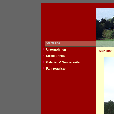
Startseite
Unternehmen
MaK 509 -
Streckennetz
Galerien & Sonderseiten
Fahrzeuglisten