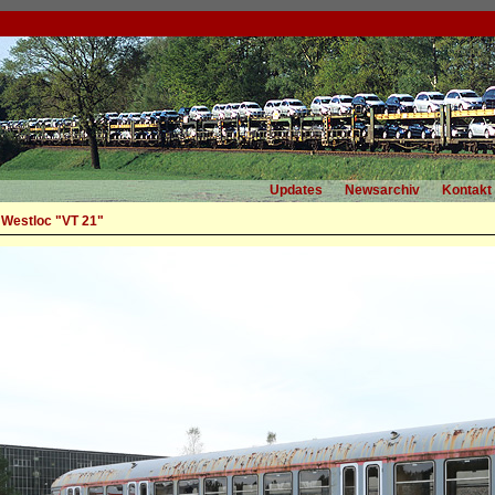
Updates
Newsarchiv
Kontakt
 Westloc "VT 21"