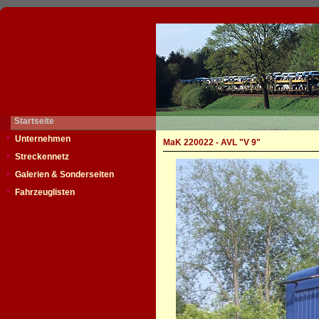
Startseite
Unternehmen
MaK 220022 - AVL "V 9"
Streckennetz
Galerien & Sonderseiten
Fahrzeuglisten