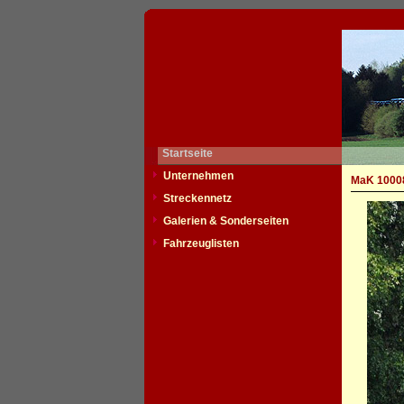
Startseite
Unternehmen
MaK 10008
Streckennetz
Galerien & Sonderseiten
Fahrzeuglisten