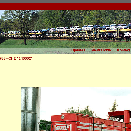
Updates
Newsarchiv
Kontakt
788 - OHE "140002"