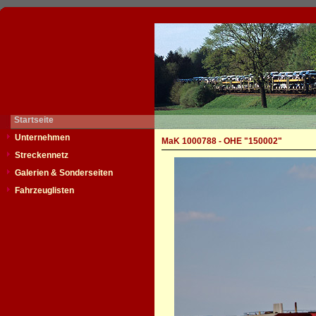
Startseite
Unternehmen
MaK 1000788 - OHE "150002"
Streckennetz
Galerien & Sonderseiten
Fahrzeuglisten