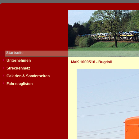
Startseite
Unternehmen
MaK 1000516 - Bugdoll
Streckennetz
Galerien & Sonderseiten
Fahrzeuglisten