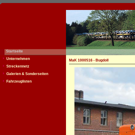
Startseite
Unternehmen
MaK 1000516 - Bugdoll
Streckennetz
Galerien & Sonderseiten
Fahrzeuglisten