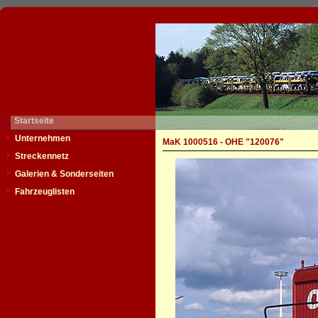
Startseite
Unternehmen
MaK 1000516 - OHE "120076"
Streckennetz
Galerien & Sonderseiten
Fahrzeuglisten