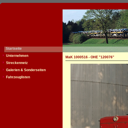
Startseite
Unternehmen
MaK 1000516 - OHE "120076"
Streckennetz
Galerien & Sonderseiten
Fahrzeuglisten