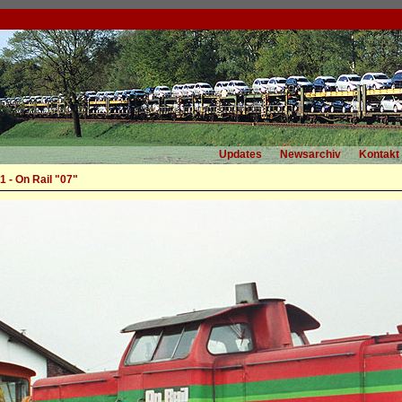
Updates
Newsarchiv
Kontakt
 - On Rail "07"