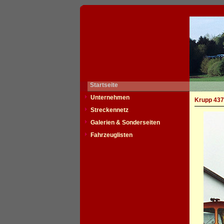
Startseite
Unternehmen
Krupp 4371
Streckennetz
Galerien & Sonderseiten
Fahrzeuglisten