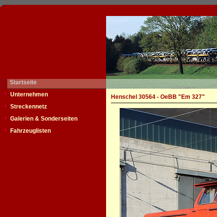
Startseite
Unternehmen
Henschel 30564 - OeBB "Em 327"
Streckennetz
Galerien & Sonderseiten
Fahrzeuglisten