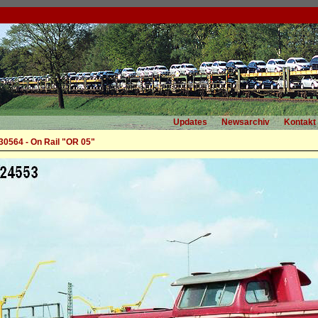
Updates
Newsarchiv
Kontakt
30564 - On Rail "OR 05"