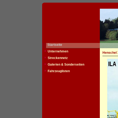
Startseite
Unternehmen
Henschel 
Streckennetz
Galerien & Sonderseiten
Fahrzeuglisten