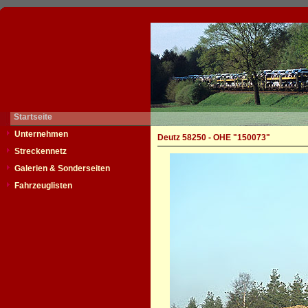
Startseite
Unternehmen
Deutz 58250 - OHE "150073"
Streckennetz
Galerien & Sonderseiten
Fahrzeuglisten