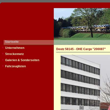
Startseite
Unternehmen
Deutz 58145 - OHE Cargo "200087"
Streckennetz
Galerien & Sonderseiten
Fahrzeuglisten