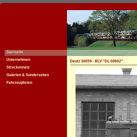
Startseite
Unternehmen
Deutz 36659 - BLV "DL 00602"
Streckennetz
Galerien & Sonderseiten
Fahrzeuglisten