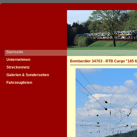
Startseite
Unternehmen
Bombardier 34703 - RTB Cargo "185 6
Streckennetz
Galerien & Sonderseiten
Fahrzeuglisten