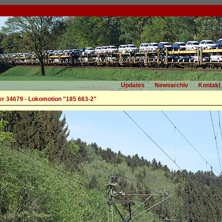
Updates
Newsarchiv
Kontakt
r 34679 - Lokomotion "185 663-2"