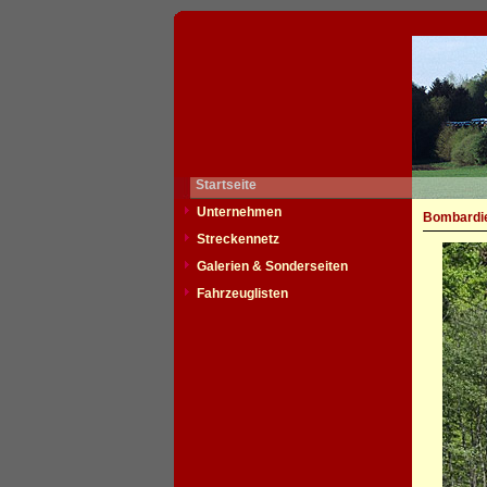
Startseite
Unternehmen
Bombardie
Streckennetz
Galerien & Sonderseiten
Fahrzeuglisten